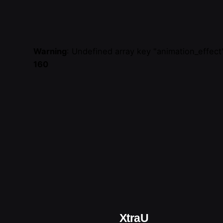
Warning
: Undefined array key "animation_effect
160
XtraU