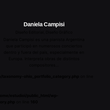
Daniela Campisi
Diseño Editorial
Diseño Gráfico
Daniela Campisi es una pianista Argentina
que participó en numerosos conciertos
dentro y fuera del país, especialmente en
Europa. Interpreta obras de distintos
compositores…
o/taxonomy-ohio_portfolio_category.php
on line
home/estudioi/public_html/wp-
gory.php
on line
160