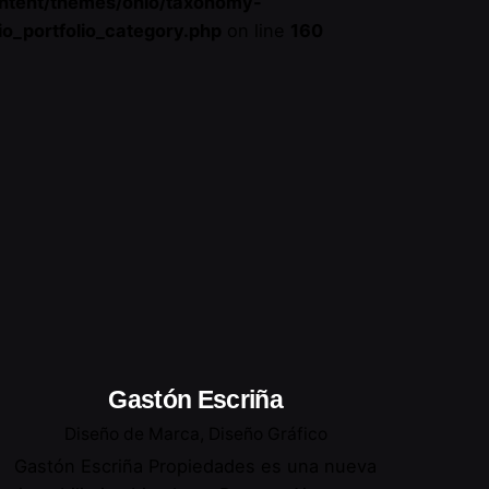
ntent/themes/ohio/taxonomy-
io_portfolio_category.php
on line
160
Gastón Escriña
Diseño de Marca
Diseño Gráfico
Gastón Escriña Propiedades es una nueva