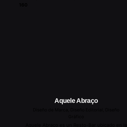
160
Aquele Abraço
Diseño de Marca
Diseño Editorial
Diseño
Gráfico
Aquele Abraço es un Resto-Bar ubicado en la