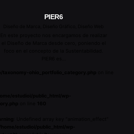
PIER6
Diseño de Marca
Diseño Gráfico
Diseño Web
En este proyecto nos encargamos de realizar
el Diseño de Marca desde cero, poniendo el
foco en el concepto de la Sustentabilidad.
PIER6 es…
o/taxonomy-ohio_portfolio_category.php
on line
home/estudioi/public_html/wp-
gory.php
on line
160
rning
: Undefined array key "animation_effect"
/home/estudioi/public_html/wp-