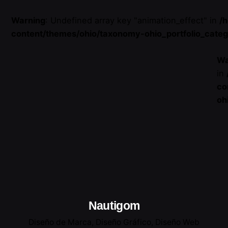
Warning
: Undefined array key "animation_effect" in
/
content/themes/ohio/taxonomy-ohio_portfolio_cate
Wa
in
co
oh
Nautigom
Diseño de Marca
Diseño Gráfico
Diseño Web