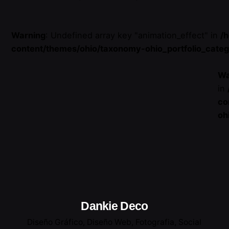
Warning
: Undefined array key "animation_effect" in
/
content/themes/ohio/taxonomy-ohio_portfolio_cate
Wa
in
co
oh
Dankie Deco
Diseño Gráfico
Diseño Web
Fotografia
Social