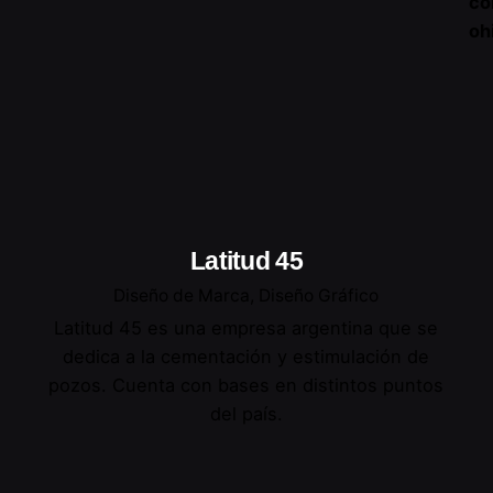
co
oh
Latitud 45
Diseño de Marca
Diseño Gráfico
Latitud 45 es una empresa argentina que se
dedica a la cementación y estimulación de
pozos. Cuenta con bases en distintos puntos
del país.