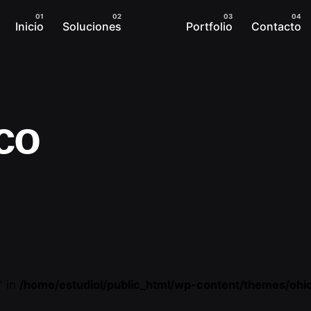
Inicio
Soluciones
Portfolio
Contacto
co
" in
/home/estudioi/public_html/wp-content/themes/ohi