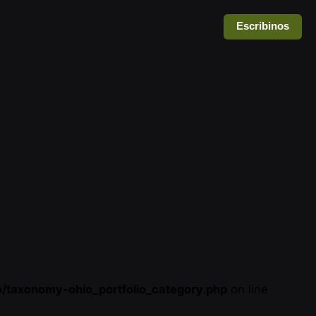
Escribinos
o/taxonomy-ohio_portfolio_category.php
on line