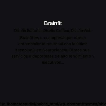
Brainfit
Diseño Editorial
Diseño Gráfico
Diseño Web
Brainfit es una empresa que ofrece
entrenamiento neuronal con la última
tecnología en Neurociencia. Ofrece sus
servicios a deportistas de alto rendimiento y
ejecutivos…
" in
/home/estudioi/public_html/wp-content/themes/ohi