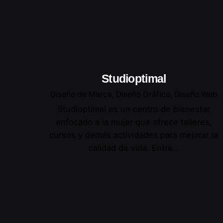
Studioptimal
Diseño de Marca
Diseño Gráfico
Diseño Web
Studioptimal es un centro de bienestar
enfocado a la mujer que ofrece talleres,
cursos y demás actividades para mejorar la
calidad de vida. Entre…