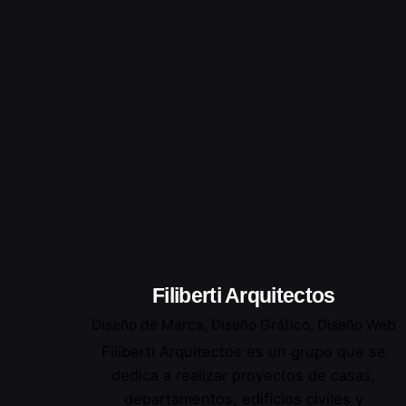
Filiberti Arquitectos
Diseño de Marca
Diseño Gráfico
Diseño Web
Filiberti Arquitectos es un grupo que se
dedica a realizar proyectos de casas,
departamentos, edificios civiles y