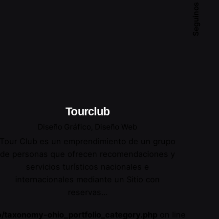
Seguinos
Tourclub
Diseño Gráfico
Diseño Web
Tour Club es un emprendimiento de un grupo
de personas que ofrecen recomendaciones y
servicios turísticos nacionales e
internacionales mediante un Sitio con
reservas…
o/taxonomy-ohio_portfolio_category.php
on line