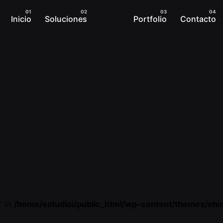
Inicio
Soluciones
Portfolio
Contacto
" in
/home/estudioi/public_html/wp-content/themes/ohi