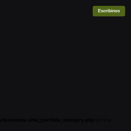
Escribinos
o/taxonomy-ohio_portfolio_category.php
on line