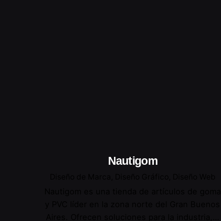
Nautigom
Diseño de Marca
Diseño Gráfico
Diseño Web
Nautigom es una tienda de artículos de goma
y PVC líder en la zona norte del Gran Buenos
Aires. Ofrecen soluciones para la industria,…