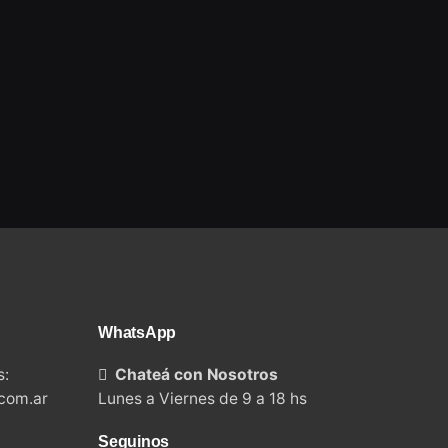
WhatsApp
s:
Chateá con Nosotros
.com.ar
Lunes a Viernes de 9 a 18 hs
Seguinos